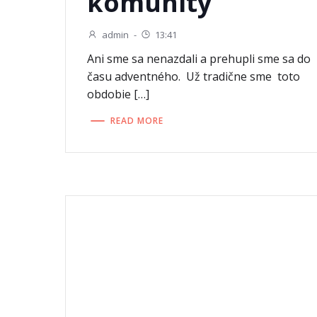
komunity
admin
-
13:41
Ani sme sa nenazdali a prehupli sme sa do
času adventného. Už tradične sme toto
obdobie […]
READ MORE