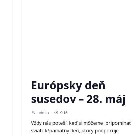
Európsky deň
susedov – 28. máj
admin
-
9:16
Vždy nás poteší, keď si môžeme pripomínať
sviatok/pamätný deň, ktorý podporuje