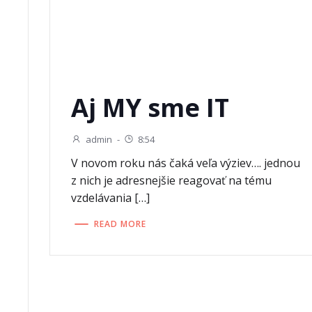
Aj MY sme IT
admin
-
8:54
V novom roku nás čaká veľa výziev…. jednou
z nich je adresnejšie reagovať na tému
vzdelávania […]
READ MORE