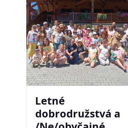
Letné
dobrodružstvá a
/Ne/obyčajné