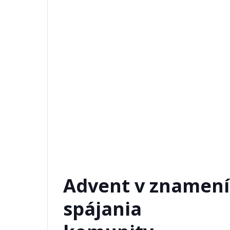
Advent v znamení
spájania