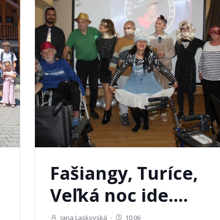
Fašiangy, Turíce,
Veľká noc ide….
Jana Laskovská
-
10:06