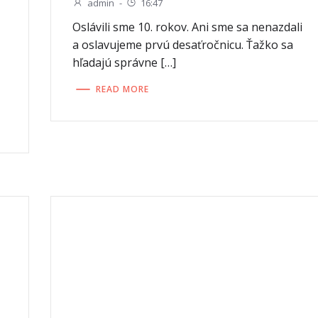
admin
-
16:47
Oslávili sme 10. rokov. Ani sme sa nenazdali
a oslavujeme prvú desaťročnicu. Ťažko sa
hľadajú správne […]
READ MORE