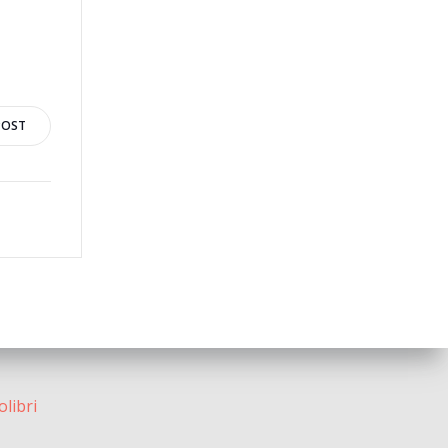
POST
olibri