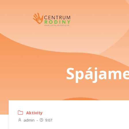
Spájame
Aktivity
admin
-
9:07