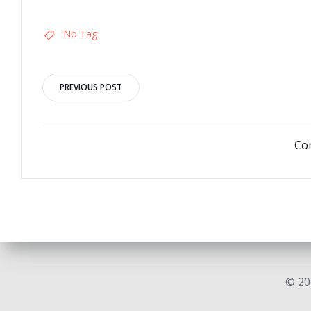
No Tag
PREVIOUS POST
Co
© 20