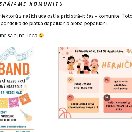
S P Á J A M E K O M U N I T U
niektorú z našich udalostí a príď stráviť čas v komunite. Tot
d pondelka do piatka dopoludnia alebo popoludní.
me sa aj na Teba