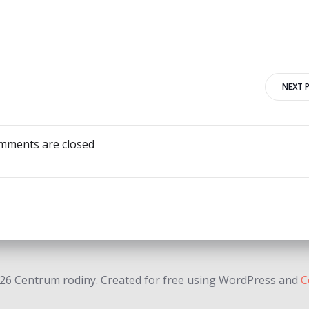
NEXT 
mments are closed
26 Centrum rodiny. Created for free using WordPress and
C