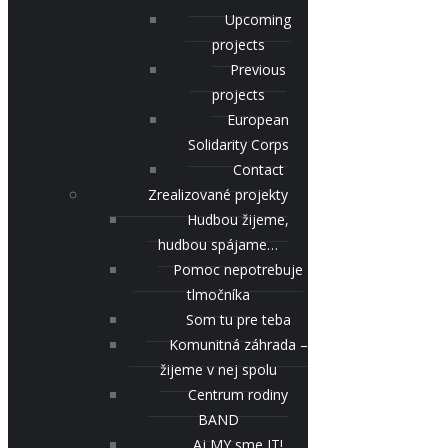
Upcoming
projects
Previous
projects
European
Solidarity Corps
Contact
Zrealizované projekty
Hudbou žijeme,
hudbou spájame…
Pomoc nepotrebuje
tlmočníka
Som tu pre teba
Komunitná záhrada –
žijeme v nej spolu
Centrum rodiny
BAND
Aj MY sme IT!