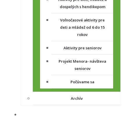
dospelých s hendikepom
Voľnočasové aktivity pre
deti a mládež od 6 do 15
rokov
Aktivity pre seniorov
Projekt Menora- návšteva
seniorov
Počúvame sa
Archív
NAŠE PROJEKTY