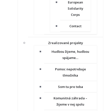
European
Solidarity
Corps
Contact
Zrealizované projekty
Hudbou žijeme, hudbou
spájame…
Pomoc nepotrebuje
tlmočníka
Som tu pre teba
Komunitná záhrada –
žijeme v nej spolu