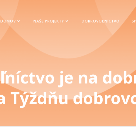
DOMOV
NAŠE PROJEKTY
DOBROVOĽNÍCTVO
S
níctvo je na dobr
a Týždňu dobrovo