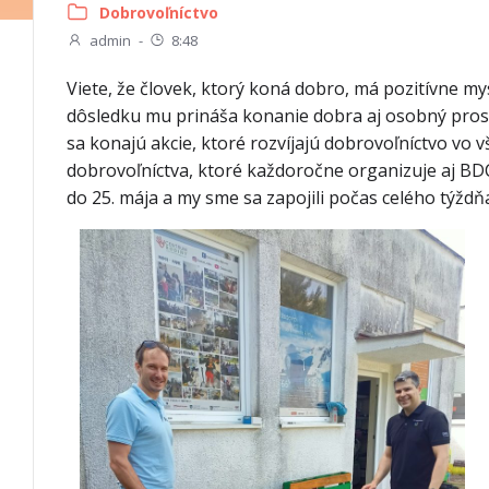
Dobrovoľníctvo
admin
-
8:48
Viete, že človek, ktorý koná dobro, má pozitívne mys
dôsledku mu prináša konanie dobra aj osobný prospe
sa konajú akcie, ktoré rozvíjajú dobrovoľníctvo vo
dobrovoľníctva, ktoré každoročne organizuje aj BDC
do 25. mája a my sme sa zapojili počas celého týždň