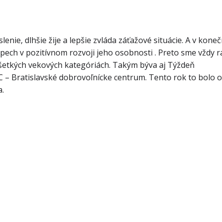
lenie, dlhšie žije a lepšie zvláda záťažové situácie. A v kon
ch v pozitívnom rozvoji jeho osobnosti . Preto sme vždy ra
 všetkých vekových kategóriách. Takým býva aj Týždeň
 – Bratislavské dobrovoľnícke centrum. Tento rok to bolo o
a.