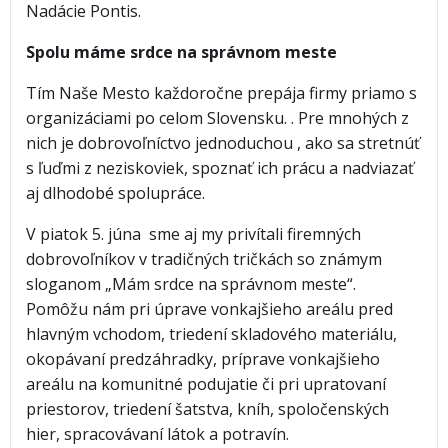
Nadácie Pontis.
Spolu máme srdce na správnom meste
Tím Naše Mesto každoročne prepája firmy priamo s
organizáciami po celom Slovensku. . Pre mnohých z
nich je dobrovoľníctvo jednoduchou , ako sa stretnúť
s ľuďmi z neziskoviek, spoznať ich prácu a nadviazať
aj dlhodobé spolupráce.
V piatok 5. júna sme aj my privítali firemných
dobrovoľníkov v tradičných tričkách so známym
sloganom „Mám srdce na správnom meste“.
Pomôžu nám pri úprave vonkajšieho areálu pred
hlavným vchodom, triedení skladového materiálu,
okopávaní predzáhradky, príprave vonkajšieho
areálu na komunitné podujatie či pri upratovaní
priestorov, triedení šatstva, kníh, spoločenských
hier, spracovávaní látok a potravín.