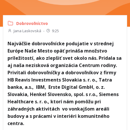
Dobrovoľníctvo
Jana Laskovská
-
9:25
Najväčšie dobrovoľnícke podujatie v strednej
Európe Naše Mesto opäť prináša množstvo
príležitostí, ako zlepšiť svet okolo nás. Pridala sa
aj naša nezisková organizácia Centrum rodiny.
Privítali dobrovoľníčky a dobrovoľníkov z firmy
HB Reavis Investments Slovakia s. r. o., Tatra
banka, a.s., IBM,
Erste Digital GmbH, o. z.
Slovakia,
Henkel Slovensko, spol. s r.o., Siemens
Healthcare s. r. o., ktorí nám pomôžu pri
záhradných aktivitách vo vonkajšom areáli
budovy a s prácami v interiéri komunitného
centra.