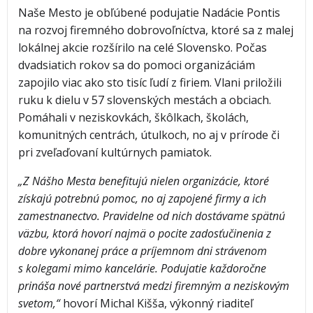
Naše Mesto je obľúbené podujatie Nadácie Pontis
na rozvoj firemného dobrovoľníctva, ktoré sa z malej
lokálnej akcie rozšírilo na celé Slovensko. Počas
dvadsiatich rokov sa do pomoci organizáciám
zapojilo viac ako sto tisíc ľudí z firiem. Vlani priložili
ruku k dielu v 57 slovenských mestách a obciach.
Pomáhali v neziskovkách, škôlkach, školách,
komunitných centrách, útulkoch, no aj v prírode či
pri zveľaďovaní kultúrnych pamiatok.
„Z Nášho Mesta benefitujú nielen organizácie, ktoré
získajú potrebnú pomoc, no aj zapojené firmy a ich
zamestnanectvo. Pravidelne od nich dostávame spätnú
väzbu, ktorá hovorí najmä o pocite zadosťučinenia z
dobre vykonanej práce a príjemnom dni strávenom
s kolegami mimo kancelárie. Podujatie každoročne
prináša nové partnerstvá medzi firemným a neziskovým
svetom,“
hovorí Michal Kišša, výkonný riaditeľ