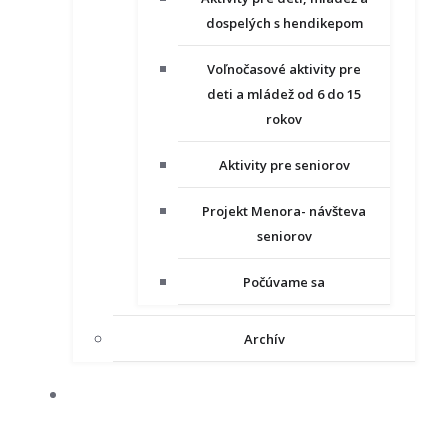
dospelých s hendikepom
Voľnočasové aktivity pre
deti a mládež od 6 do 15
rokov
Aktivity pre seniorov
Projekt Menora- návšteva
seniorov
Počúvame sa
Archív
NAŠE PROJEKTY