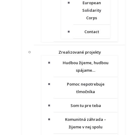
European
Solidarity
Corps
Contact
Zrealizované projekty
Hudbou žijeme, hudbou
spájame…
Pomoc nepotrebuje
tlmočníka
Som tu pre teba
Komunitná záhrada –
žijeme v nej spolu