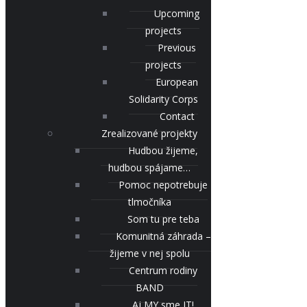
Upcoming
projects
Previous
projects
European
Solidarity Corps
Contact
Zrealizované projekty
Hudbou žijeme,
hudbou spájame…
Pomoc nepotrebuje
tlmočníka
Som tu pre teba
Komunitná záhrada –
žijeme v nej spolu
Centrum rodiny
BAND
Aj MY sme IT!