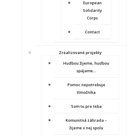
European
Solidarity
Corps
Contact
Zrealizované projekty
Hudbou žijeme, hudbou
spájame…
Pomoc nepotrebuje
tlmočníka
Som tu pre teba
Komunitná záhrada –
žijeme v nej spolu