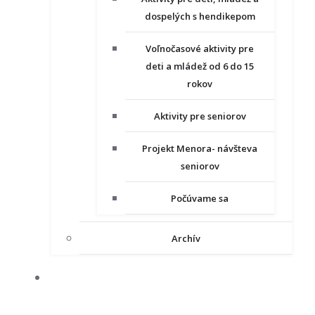
dospelých s hendikepom
Voľnočasové aktivity pre
deti a mládež od 6 do 15
rokov
Aktivity pre seniorov
Projekt Menora- návšteva
seniorov
Počúvame sa
Archív
NAŠE PROJEKTY