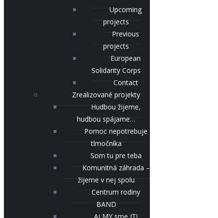
Upcoming
projects
Previous
projects
European
Solidarity Corps
Contact
Zrealizované projekty
Hudbou žijeme,
hudbou spájame…
Pomoc nepotrebuje
tlmočníka
Som tu pre teba
Komunitná záhrada –
žijeme v nej spolu
Centrum rodiny
BAND
Aj MY sme IT!