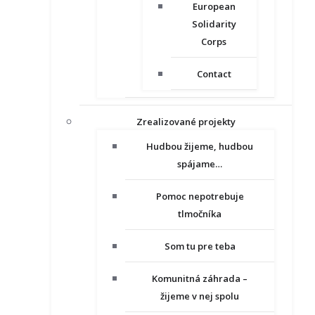
European
Solidarity
Corps
Contact
Zrealizované projekty
Hudbou žijeme, hudbou
spájame…
Pomoc nepotrebuje
tlmočníka
Som tu pre teba
Komunitná záhrada –
žijeme v nej spolu