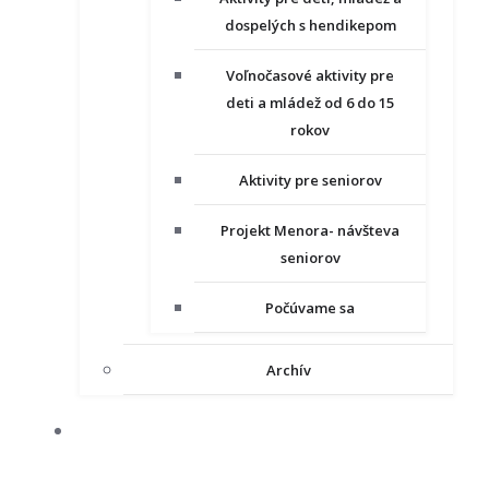
dospelých s hendikepom
Voľnočasové aktivity pre
deti a mládež od 6 do 15
rokov
Aktivity pre seniorov
Projekt Menora- návšteva
seniorov
Počúvame sa
Archív
NAŠE PROJEKTY