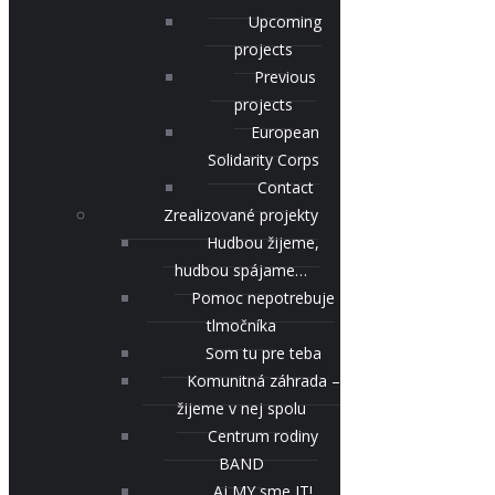
Upcoming
projects
Previous
projects
European
Solidarity Corps
Contact
Zrealizované projekty
Hudbou žijeme,
hudbou spájame…
Pomoc nepotrebuje
tlmočníka
Som tu pre teba
Komunitná záhrada –
žijeme v nej spolu
Centrum rodiny
BAND
Aj MY sme IT!