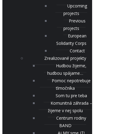
Upcoming
projects
Previous
projects
European
Solidarity Corps
Contact
Zrealizované projekty
Hudbou žijeme,
hudbou spájame…
Pomoc nepotrebuje
tlmočníka
Som tu pre teba
Komunitná záhrada –
žijeme v nej spolu
Centrum rodiny
BAND
Aj MY sme IT!