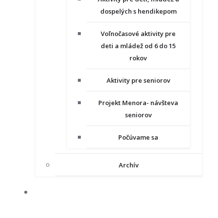
dospelých s hendikepom
Voľnočasové aktivity pre
deti a mládež od 6 do 15
rokov
Aktivity pre seniorov
Projekt Menora- návšteva
seniorov
Počúvame sa
Archív
NAŠE PROJEKTY