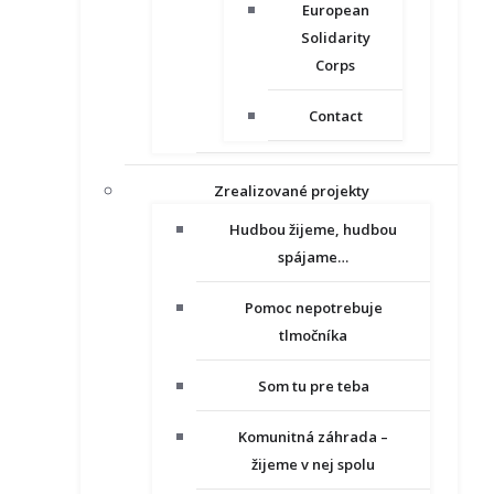
European
Solidarity
Corps
Contact
Zrealizované projekty
Hudbou žijeme, hudbou
spájame…
Pomoc nepotrebuje
tlmočníka
Som tu pre teba
Komunitná záhrada –
žijeme v nej spolu