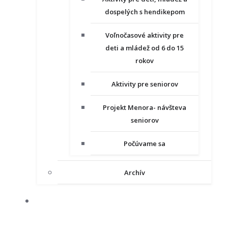
dospelých s hendikepom
Voľnočasové aktivity pre
deti a mládež od 6 do 15
rokov
Aktivity pre seniorov
Projekt Menora- návšteva
seniorov
Počúvame sa
Archív
NAŠE PROJEKTY