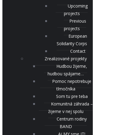
Upcoming
projects
Previous
projects
European
Solidarity Corps
Contact
Zrealizované projekty
Hudbou žijeme,
hudbou spájame…
Pomoc nepotrebuje
tlmočníka
Som tu pre teba
Komunitná záhrada –
žijeme v nej spolu
Centrum rodiny
BAND
Aj MY sme IT!