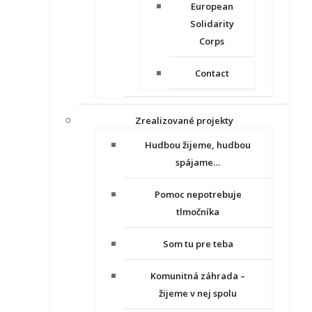
European
Solidarity
Corps
Contact
Zrealizované projekty
Hudbou žijeme, hudbou
spájame…
Pomoc nepotrebuje
tlmočníka
Som tu pre teba
Komunitná záhrada –
žijeme v nej spolu