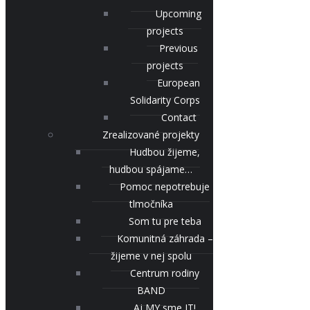
Upcoming
projects
Previous
projects
European
Solidarity Corps
Contact
Zrealizované projekty
Hudbou žijeme,
hudbou spájame…
Pomoc nepotrebuje
tlmočníka
Som tu pre teba
Komunitná záhrada –
žijeme v nej spolu
Centrum rodiny
BAND
Aj MY sme IT!