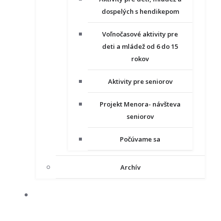
dospelých s hendikepom
Voľnočasové aktivity pre
deti a mládež od 6 do 15
rokov
Aktivity pre seniorov
Projekt Menora- návšteva
seniorov
Počúvame sa
Archív
NAŠE PROJEKTY