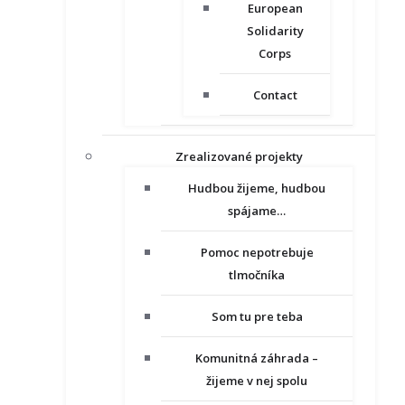
European
Solidarity
Corps
Contact
Zrealizované projekty
Hudbou žijeme, hudbou
spájame…
Pomoc nepotrebuje
tlmočníka
Som tu pre teba
Komunitná záhrada –
žijeme v nej spolu