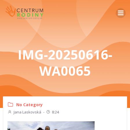
IMG-20250616-
WA0065
No Category
Jana Laskovská
-
8:24