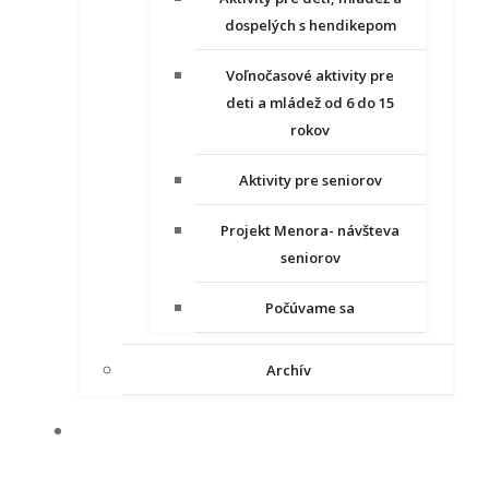
dospelých s hendikepom
Voľnočasové aktivity pre
deti a mládež od 6 do 15
rokov
Aktivity pre seniorov
Projekt Menora- návšteva
seniorov
Počúvame sa
Archív
NAŠE PROJEKTY