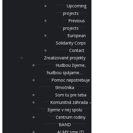
Upcoming
projects
Previous
projects
European
Solidarity Corps
Contact
Zrealizované projekty
Hudbou žijeme,
hudbou spájame…
Pomoc nepotrebuje
tlmočníka
Som tu pre teba
Komunitná záhrada –
žijeme v nej spolu
Centrum rodiny
BAND
Aj MY sme IT!