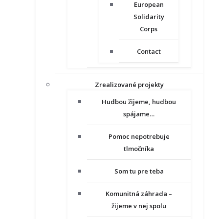
European
Solidarity
Corps
Contact
Zrealizované projekty
Hudbou žijeme, hudbou
spájame…
Pomoc nepotrebuje
tlmočníka
Som tu pre teba
Komunitná záhrada –
žijeme v nej spolu