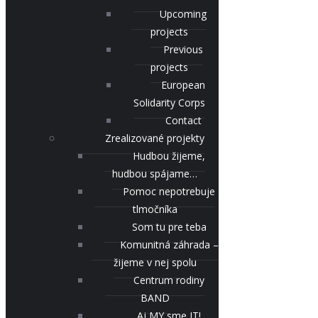
Upcoming
projects
Previous
projects
European
Solidarity Corps
Contact
Zrealizované projekty
Hudbou žijeme,
hudbou spájame…
Pomoc nepotrebuje
tlmočníka
Som tu pre teba
Komunitná záhrada –
žijeme v nej spolu
Centrum rodiny
BAND
Aj MY sme IT!