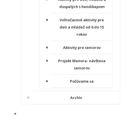
dospelých s hendikepom
Voľnočasové aktivity pre
deti a mládež od 6 do 15
rokov
Aktivity pre seniorov
Projekt Menora- návšteva
seniorov
Počúvame sa
Archív
NAŠE PROJEKTY