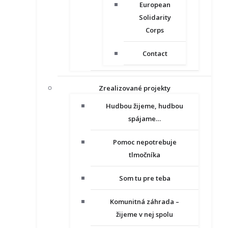
European
Solidarity
Corps
Contact
Zrealizované projekty
Hudbou žijeme, hudbou
spájame…
Pomoc nepotrebuje
tlmočníka
Som tu pre teba
Komunitná záhrada –
žijeme v nej spolu