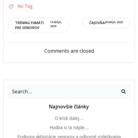
No Tag
TRÉNING PAMÄTI
19 MÁJA,
ČAJOVŇA
20 MÁJA, 2025
2025
PRE SENIOROV
Comments are closed
Najnovšie články
O krok ďalej….
Hudba si ťa nájde….
Podpora aktivizácie seniorov a odborné vzdelávania