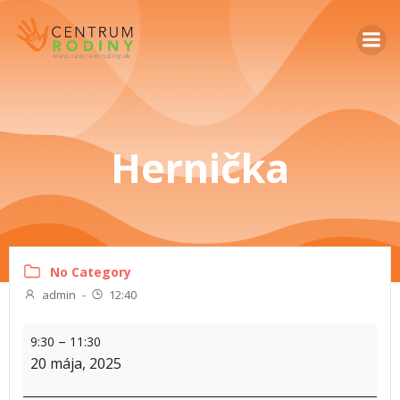
Hernička
No Category
admin
-
12:40
–
9:30
11:30
20 mája, 2025