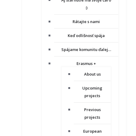
Aj starnutie má svoje čaro
:)
Rátajte s nami
Keď odlišnosť spája
Spájame komunitu ďalej…
Erasmus +
About us
Upcoming
projects
Previous
projects
European