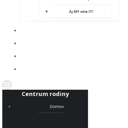
Aj MY sme IT!
DOBROVOĽNÍCTVO
SPOLUPRACUJEME
KONTAKT
PODPORTE NÁS
Centrum rodiny
Domov