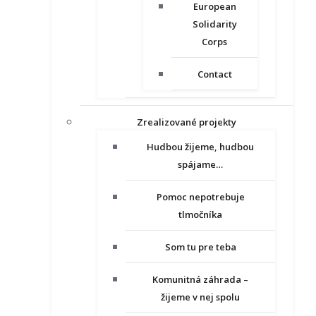
European
Solidarity
Corps
Contact
Zrealizované projekty
Hudbou žijeme, hudbou
spájame…
Pomoc nepotrebuje
tlmočníka
Som tu pre teba
Komunitná záhrada –
žijeme v nej spolu