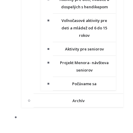
dospelých s hendikepom
Voľnočasové aktivity pre
deti a mládež od 6 do 15
rokov
Aktivity pre seniorov
Projekt Menora- návšteva
seniorov
Počúvame sa
Archív
NAŠE PROJEKTY