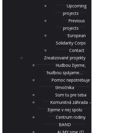
Upcoming
projects
Previous
projects
European
Solidarity Corps
Contact
Zrealizované projekty
Hudbou žijeme,
hudbou spájame…
Pomoc nepotrebuje
tlmočníka
Som tu pre teba
Komunitná záhrada –
žijeme v nej spolu
Centrum rodiny
BAND
Aj MY sme IT!