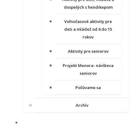
dospelých s hendikepom
Voľnočasové aktivity pre
deti a mládež od 6 do 15
rokov
Aktivity pre seniorov
Projekt Menora- návšteva
seniorov
Počúvame sa
Archív
NAŠE PROJEKTY