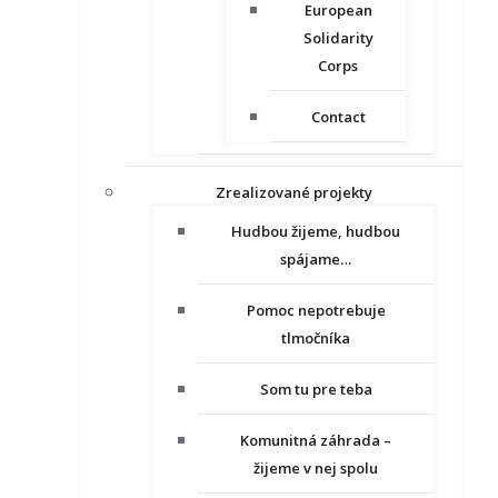
European
Solidarity
Corps
Contact
Zrealizované projekty
Hudbou žijeme, hudbou
spájame…
Pomoc nepotrebuje
tlmočníka
Som tu pre teba
Komunitná záhrada –
žijeme v nej spolu