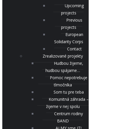
Upcoming
projects
Previous
projects
European
Solidarity Corps
Contact
Zrealizované projekty
Hudbou žijeme,
hudbou spájame…
Pomoc nepotrebuje
tlmočníka
Som tu pre teba
Komunitná záhrada –
žijeme v nej spolu
Centrum rodiny
BAND
Aj MY sme IT!