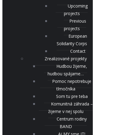
Upcoming
projects
Previous
projects
European
Solidarity Corps
Contact
Zrealizované projekty
Hudbou žijeme,
hudbou spájame…
Pomoc nepotrebuje
tlmočníka
Som tu pre teba
Komunitná záhrada –
žijeme v nej spolu
Centrum rodiny
BAND
Aj MY sme IT!