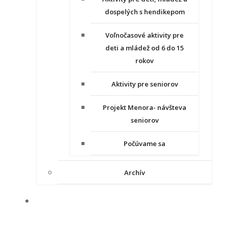
dospelých s hendikepom
Voľnočasové aktivity pre
deti a mládež od 6 do 15
rokov
Aktivity pre seniorov
Projekt Menora- návšteva
seniorov
Počúvame sa
Archív
NAŠE PROJEKTY