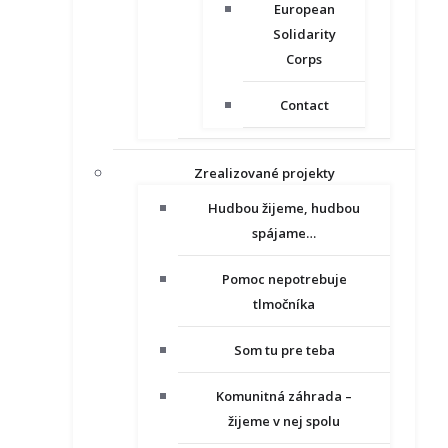
European
Solidarity
Corps
Contact
Zrealizované projekty
Hudbou žijeme, hudbou
spájame…
Pomoc nepotrebuje
tlmočníka
Som tu pre teba
Komunitná záhrada –
žijeme v nej spolu