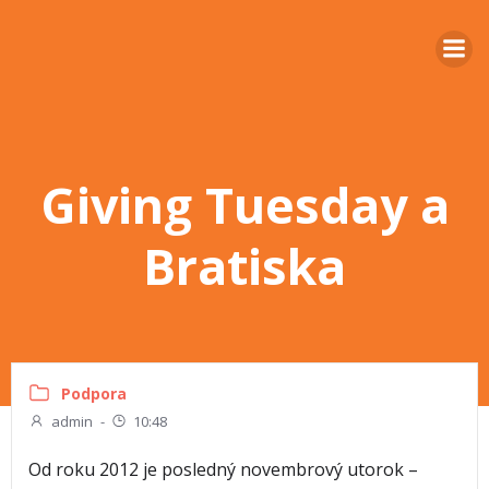
Giving Tuesday a
Bratiska
Podpora
admin
-
10:48
Od roku 2012 je posledný novembrový utorok –