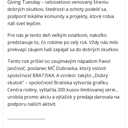
Giving Tuesday – celosvetovo venovaný šíreniu
dobrých skutkov, štedrosti a ochoty podeliť sa,
podporiť lokálne komunity a projekty, ktoré robia
náš svet lepším.
Pre nás je tento deň veľkým sviatkom, nakoľko
predstavuje to, čo robíme po celý rok. Vždy nás milo
prekvapí záujem ľudí zapájať sa do dobrých skutkov.
Tento rok prišiel so zaujímavým nápadom Pavol
Jančovič, poslanec MČ Dúbravka, ktorý oslovil
spoločnosť BRATISKA. A vznikol takýto „Dobrý
skutok“ – spoločnosť Bratiska vytvorila grafiku
Centra rodiny, vytlačila 200 kusov limitovanej série ,
urobila promo akciu a výťažok y predaja darovala na
podporu našich aktivít.