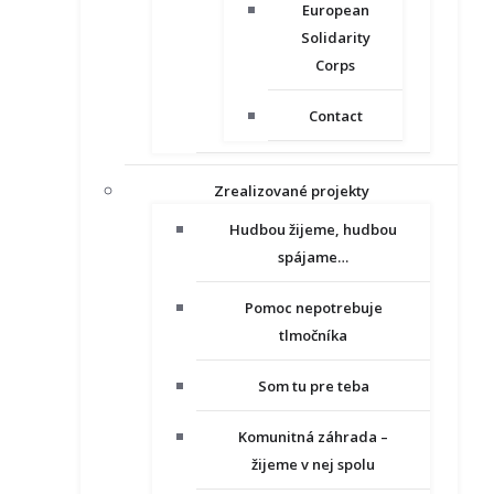
European
Solidarity
Corps
Contact
Zrealizované projekty
Hudbou žijeme, hudbou
spájame…
Pomoc nepotrebuje
tlmočníka
Som tu pre teba
Komunitná záhrada –
žijeme v nej spolu