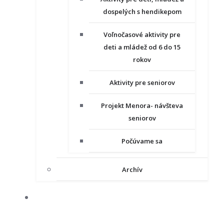
dospelých s hendikepom
Voľnočasové aktivity pre
deti a mládež od 6 do 15
rokov
Aktivity pre seniorov
Projekt Menora- návšteva
seniorov
Počúvame sa
Archív
NAŠE PROJEKTY