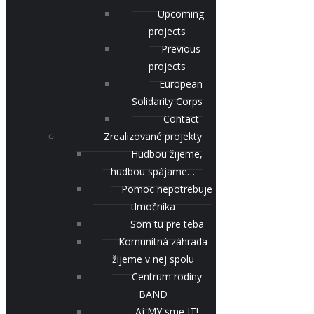
Upcoming
projects
Previous
projects
European
Solidarity Corps
Contact
Zrealizované projekty
Hudbou žijeme,
hudbou spájame…
Pomoc nepotrebuje
tlmočníka
Som tu pre teba
Komunitná záhrada –
žijeme v nej spolu
Centrum rodiny
BAND
Aj MY sme IT!