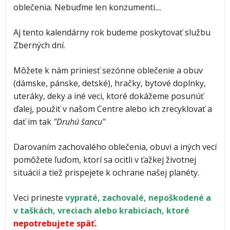
oblečenia. Nebuďme len konzumenti....
Aj tento kalendárny rok budeme poskytovať službu
Zberných dní.
Môžete k nám priniesť sezónne oblečenie a obuv
(dámske, pánske, detské), hračky, bytové doplnky,
uteráky, deky a iné veci, ktoré dokážeme posunúť
ďalej, použiť v našom Centre alebo ich zrecyklovať a
dať im tak
"Druhú šancu"
Darovaním zachovalého oblečenia, obuvi a iných vecí
pomôžete ľuďom, ktorí sa ocitli v ťažkej životnej
situácií a tiež prispejete k ochrane našej planéty.
Veci prineste
vypraté, zachovalé, nepoškodené a
v taškách, vreciach alebo krabiciach, ktoré
nepotrebujete späť.