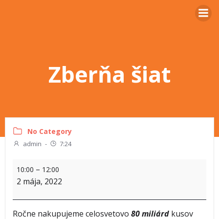
Zberňa šiat
No Category
admin
-
7:24
–
10:00
12:00
2 mája, 2022
Ročne nakupujeme celosvetovo
80 miliárd
kusov