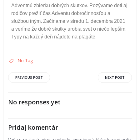
Adventnú zbierku dobrých skutkov. Pozývame deti aj
rodičov prežiť čas Adventu dobročinnosťou a
službou iným. Začíname v stredu 1. decembra 2021
a veríme že dobré skutky urobia svet o niečo lepším.
Typy na každý deň nájdete na plagáte.
No Tag
PREVIOUS POST
NEXT POST
No responses yet
Pridaj komentár
Vaša e-mailová adresa nebude zverejnená.
Vyžadované polia