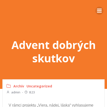
Advent dobrých
skutkov
Archív
Uncategorized
admin
-
8:23
V rámci projektu „Viera, nádej, láska“ vyhlasujeme