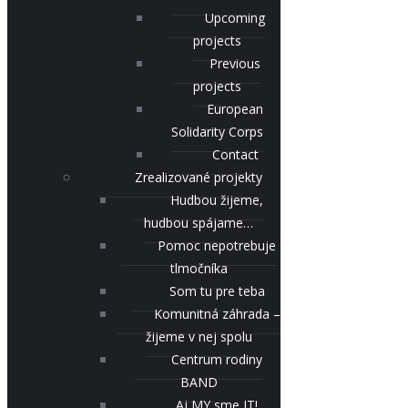
Upcoming
projects
Previous
projects
European
Solidarity Corps
Contact
Zrealizované projekty
Hudbou žijeme,
hudbou spájame…
Pomoc nepotrebuje
tlmočníka
Som tu pre teba
Komunitná záhrada –
žijeme v nej spolu
Centrum rodiny
BAND
Aj MY sme IT!