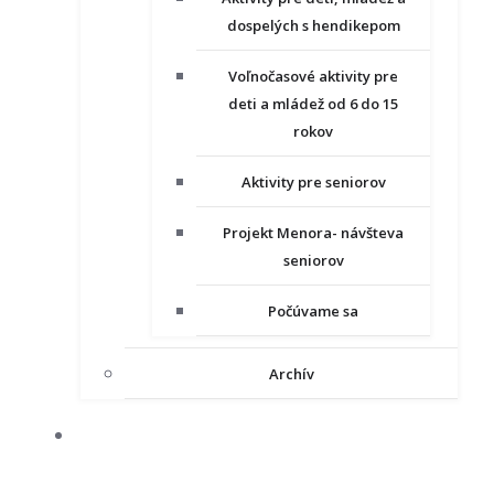
dospelých s hendikepom
Voľnočasové aktivity pre
deti a mládež od 6 do 15
rokov
Aktivity pre seniorov
Projekt Menora- návšteva
seniorov
Počúvame sa
Archív
NAŠE PROJEKTY