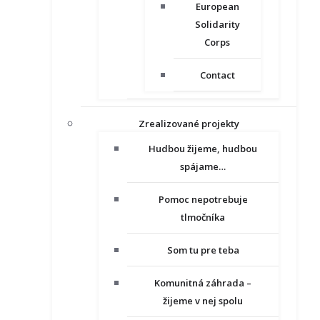
European
Solidarity
Corps
Contact
Zrealizované projekty
Hudbou žijeme, hudbou
spájame…
Pomoc nepotrebuje
tlmočníka
Som tu pre teba
Komunitná záhrada –
žijeme v nej spolu