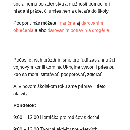
sociálnemu poradenstvu a možnosti pomoci pri
hľadaní práce, či umiestnenia dieťaťa do školy.
Podporiť nás môžete
finančne
aj
darovaním
oblečenia
alebo
darovaním potravín a drogérie
Počas letných prázdnin sme pre ľudí zasiahnutých
vojnovým konfliktom na Ukrajine vytvorili priestor,
kde sa mohli stretávať, podporovať, zdieľať.
Aj v novom školskom roku sme pripravili tieto
aktivity:
Pondelok:
9:00 – 12:00 Hernička pre rodičov s deťmi
9:00 – 12:00 Tvorivé aktivity pre všetkých