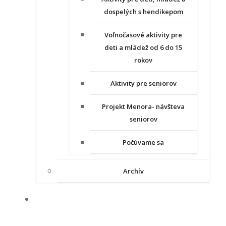
dospelých s hendikepom
Voľnočasové aktivity pre
deti a mládež od 6 do 15
rokov
Aktivity pre seniorov
Projekt Menora- návšteva
seniorov
Počúvame sa
Archív
NAŠE PROJEKTY