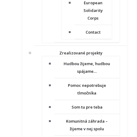
European
Solidarity
Corps
Contact
Zrealizované projekty
Hudbou žijeme, hudbou
spájame…
Pomoc nepotrebuje
tlmočníka
Som tu pre teba
Komunitná záhrada –
žijeme v nej spolu