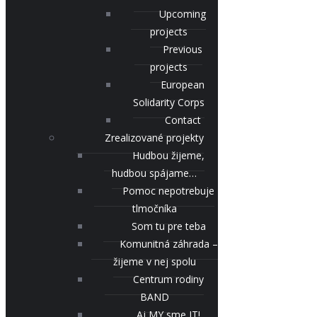
Upcoming
projects
Previous
projects
European
Solidarity Corps
Contact
Zrealizované projekty
Hudbou žijeme,
hudbou spájame…
Pomoc nepotrebuje
tlmočníka
Som tu pre teba
Komunitná záhrada –
žijeme v nej spolu
Centrum rodiny
BAND
Aj MY sme IT!