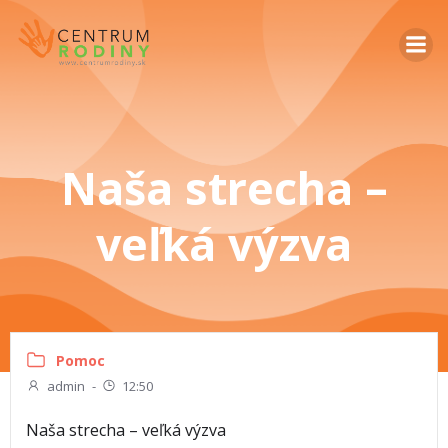
Naša strecha –
veľká výzva
Pomoc
admin
-
12:50
Naša strecha – veľká výzva