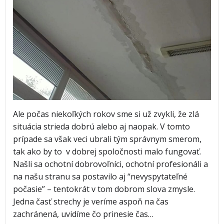
Ale počas niekoľkých rokov sme si už zvykli, že zlá
situácia strieda dobrú alebo aj naopak. V tomto
prípade sa však veci ubrali tým správnym smerom,
tak ako by to v dobrej spoločnosti malo fungovať.
Našli sa ochotní dobrovoľníci, ochotní profesionáli a
na našu stranu sa postavilo aj “nevyspytateľné
počasie” – tentokrát v tom dobrom slova zmysle.
Jedna časť strechy je veríme aspoň na čas
zachránená, uvidíme čo prinesie čas…