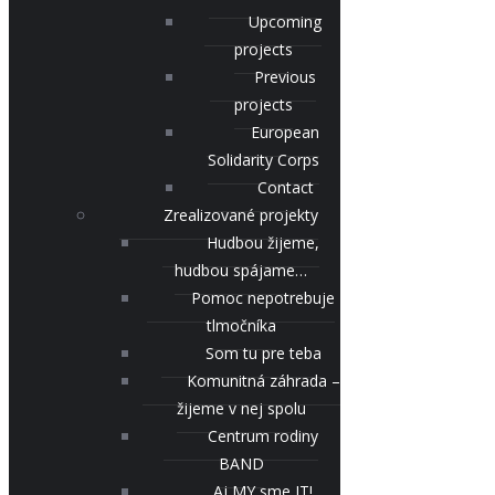
Upcoming
projects
Previous
projects
European
Solidarity Corps
Contact
Zrealizované projekty
Hudbou žijeme,
hudbou spájame…
Pomoc nepotrebuje
tlmočníka
Som tu pre teba
Komunitná záhrada –
žijeme v nej spolu
Centrum rodiny
BAND
Aj MY sme IT!