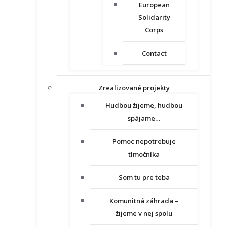
European
Solidarity
Corps
Contact
Zrealizované projekty
Hudbou žijeme, hudbou
spájame…
Pomoc nepotrebuje
tlmočníka
Som tu pre teba
Komunitná záhrada –
žijeme v nej spolu