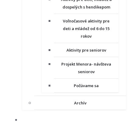
dospelých s hendikepom
Voľnočasové aktivity pre
deti a mládež od 6 do 15
rokov
Aktivity pre seniorov
Projekt Menora- návšteva
seniorov
Počúvame sa
Archív
NAŠE PROJEKTY