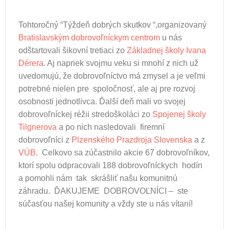
Tohtoročný “Týždeň dobrých skutkov “,organizovaný
Bratislavským dobrovoľníckym centrom
u nás
odštartovali šikovní tretiaci zo
Základnej školy Ivana
Dérera
. Aj napriek svojmu veku si mnohí z nich už
uvedomujú, že dobrovoľníctvo má zmysel a je veľmi
potrebné nielen pre spoločnosť, ale aj pre rozvoj
osobnosti jednotlivca.
Ďalší deň mali vo svojej
dobrovoľníckej réžii stredoškoláci zo
Spojenej školy
Tilgnerova
a po nich nasledovali firemní
dobrovoľníci z
Plzenského Prazdroja Slovenska
a z
VÚB
.
Celkovo sa zúčastnilo akcie 67 dobrovoľníkov,
ktorí spolu odpracovali 188 dobrovoľníckych hodín
a pomohli nám tak skrášliť našu komunitnú
záhradu.
ĎAKUJEME DOBROVOĽNÍCI – ste
súčasťou našej komunity a vždy ste u nás vítaní!