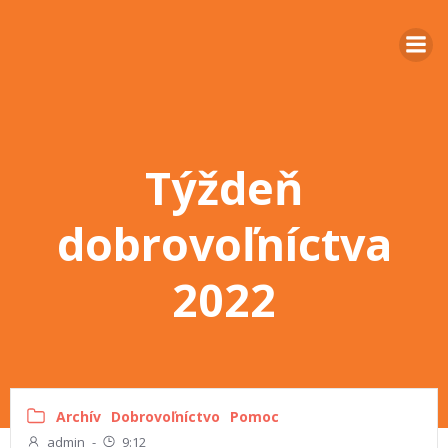
Týždeň
dobrovoľníctva
2022
Archív
Dobrovoľníctvo
Pomoc
admin
-
9:12