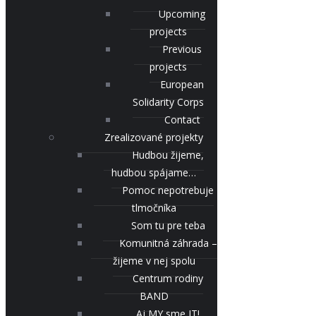
Upcoming
projects
Previous
projects
European
Solidarity Corps
Contact
Zrealizované projekty
Hudbou žijeme,
hudbou spájame…
Pomoc nepotrebuje
tlmočníka
Som tu pre teba
Komunitná záhrada –
žijeme v nej spolu
Centrum rodiny
BAND
Aj MY sme IT!